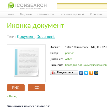
Поиск
Лицензии
Облако тегов
Перейти к версии v2
О системе
Иконка документ
Теги:
Документ
,
Document
Формат:
128 x 128 пикселей; PNG, ICO; 32 
Набор:
phuzion
Дизайнер:
Asher
Лицензия:
Свободно для коммерческого исп
Поделиться…
PNG
ICO
« Назад
Эта иконка других размеров: