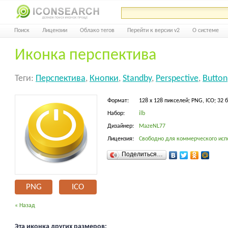
Поиск
Лицензии
Облако тегов
Перейти к версии v2
О системе
Иконка перспектива
Теги:
Перспектива
,
Кнопки
,
Standby
,
Perspective
,
Button
Формат:
128 x 128 пикселей; PNG, ICO; 32 
Набор:
ilb
Дизайнер:
MazeNL77
Лицензия:
Свободно для коммерческого исп
Поделиться…
PNG
ICO
« Назад
Эта иконка других размеров: