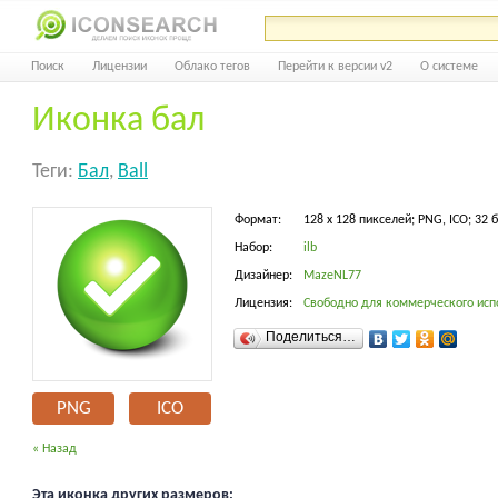
Поиск
Лицензии
Облако тегов
Перейти к версии v2
О системе
Иконка бал
Теги:
Бал
,
Ball
Формат:
128 x 128 пикселей; PNG, ICO; 32 
Набор:
ilb
Дизайнер:
MazeNL77
Лицензия:
Свободно для коммерческого исп
Поделиться…
PNG
ICO
« Назад
Эта иконка других размеров: