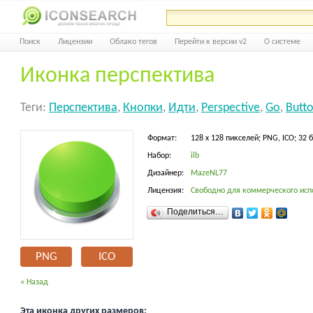
Поиск
Лицензии
Облако тегов
Перейти к версии v2
О системе
Иконка перспектива
Теги:
Перспектива
,
Кнопки
,
Идти
,
Perspective
,
Go
,
Butt
Формат:
128 x 128 пикселей; PNG, ICO; 32 
Набор:
ilb
Дизайнер:
MazeNL77
Лицензия:
Свободно для коммерческого исп
Поделиться…
PNG
ICO
« Назад
Эта иконка других размеров: