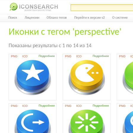
Поиск
Лицензии
Облако тегов
Перейти к версии v2
О системе
Иконки с тегом 'perspective'
Показаны результаты с 1 по 14 из 14
Подробнее
Подробнее
PNG
ICO
PNG
ICO
PNG
I
Подробнее
Подробнее
PNG
ICO
PNG
ICO
PNG
I