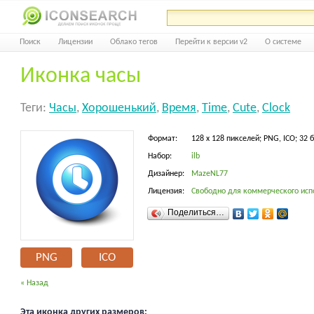
Поиск
Лицензии
Облако тегов
Перейти к версии v2
О системе
Иконка часы
Теги:
Часы
,
Хорошенький
,
Время
,
Time
,
Cute
,
Clock
Формат:
128 x 128 пикселей; PNG, ICO; 32 
Набор:
ilb
Дизайнер:
MazeNL77
Лицензия:
Свободно для коммерческого исп
Поделиться…
PNG
ICO
« Назад
Эта иконка других размеров: