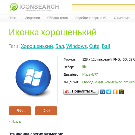
Поиск
Лицензии
Облако тегов
Перейти к версии v2
О системе
Иконка хорошенький
Теги:
Хорошенький
,
Бал
,
Windows
,
Cute
,
Ball
Формат:
128 x 128 пикселей; PNG, ICO; 32 
Набор:
ilb
Дизайнер:
MazeNL77
Лицензия:
Свободно для коммерческого исп
Поделиться…
PNG
ICO
« Назад
Эта иконка других размеров: