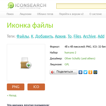
Поиск
Лицензии
Облако тегов
Перейти к версии v2
О системе
Иконка файлы
Теги:
Файлы
,
К
,
Добавить
,
Архив
,
To
,
Files
,
Archive
,
Add
Формат:
48 x 48 пикселей; PNG, ICO; 32 бит
Набор:
humano 2
Дизайнер:
Oliver Scholtz (and others)
Лицензия:
GPL
Поделиться…
PNG
ICO
« Назад
Эта иконка других размеров: