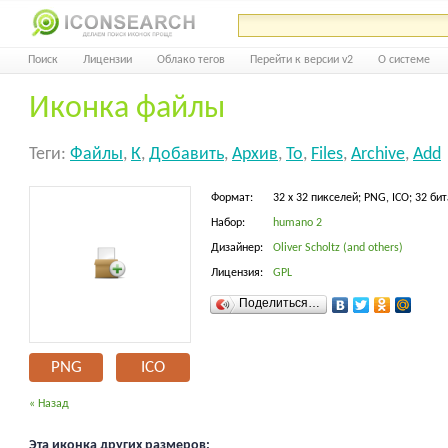
Поиск
Лицензии
Облако тегов
Перейти к версии v2
О системе
Иконка файлы
Теги:
Файлы
,
К
,
Добавить
,
Архив
,
To
,
Files
,
Archive
,
Add
Формат:
32 x 32 пикселей; PNG, ICO; 32 бит
Набор:
humano 2
Дизайнер:
Oliver Scholtz (and others)
Лицензия:
GPL
Поделиться…
PNG
ICO
« Назад
Эта иконка других размеров: