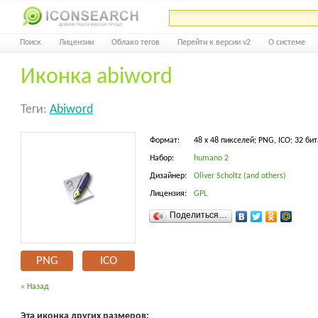
Поиск
Лицензии
Облако тегов
Перейти к версии v2
О системе
Иконка abiword
Теги:
Abiword
Формат:
48 x 48 пикселей; PNG, ICO; 32 бит
Набор:
humano 2
Дизайнер:
Oliver Scholtz (and others)
Лицензия:
GPL
Поделиться…
PNG
ICO
« Назад
Эта иконка других размеров: