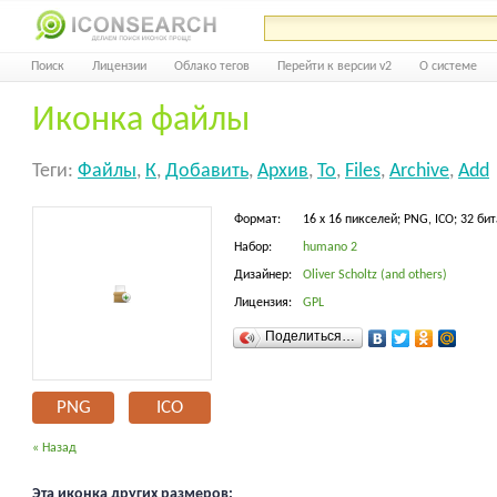
Поиск
Лицензии
Облако тегов
Перейти к версии v2
О системе
Иконка файлы
Теги:
Файлы
,
К
,
Добавить
,
Архив
,
To
,
Files
,
Archive
,
Add
Формат:
16 x 16 пикселей; PNG, ICO; 32 бит
Набор:
humano 2
Дизайнер:
Oliver Scholtz (and others)
Лицензия:
GPL
Поделиться…
PNG
ICO
« Назад
Эта иконка других размеров: