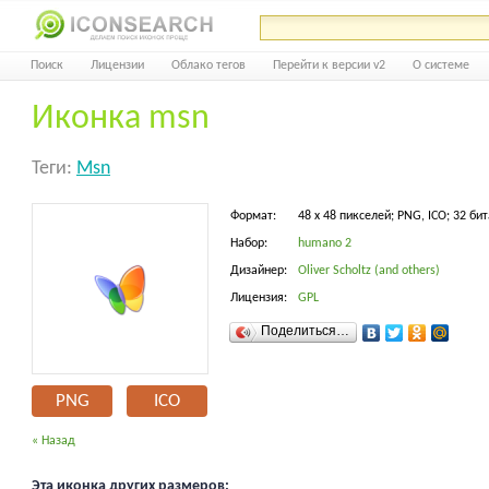
Поиск
Лицензии
Облако тегов
Перейти к версии v2
О системе
Иконка msn
Теги:
Msn
Формат:
48 x 48 пикселей; PNG, ICO; 32 бит
Набор:
humano 2
Дизайнер:
Oliver Scholtz (and others)
Лицензия:
GPL
Поделиться…
PNG
ICO
« Назад
Эта иконка других размеров: