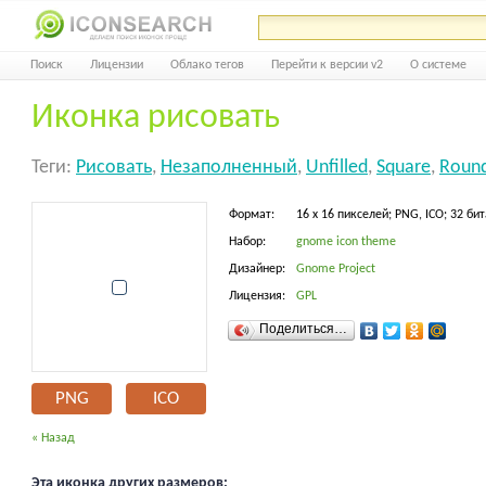
Поиск
Лицензии
Облако тегов
Перейти к версии v2
О системе
Иконка рисовать
Теги:
Рисовать
,
Незаполненный
,
Unfilled
,
Square
,
Roun
Формат:
16 x 16 пикселей; PNG, ICO; 32 бит
Набор:
gnome icon theme
Дизайнер:
Gnome Project
Лицензия:
GPL
Поделиться…
PNG
ICO
« Назад
Эта иконка других размеров: