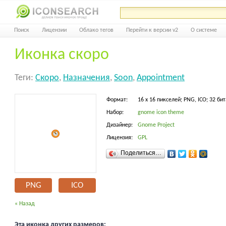
Поиск
Лицензии
Облако тегов
Перейти к версии v2
О системе
Иконка скоро
Теги:
Скоро
,
Назначения
,
Soon
,
Appointment
Формат:
16 x 16 пикселей; PNG, ICO; 32 бит
Набор:
gnome icon theme
Дизайнер:
Gnome Project
Лицензия:
GPL
Поделиться…
PNG
ICO
« Назад
Эта иконка других размеров: