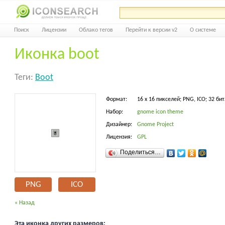
Поиск
Лицензии
Облако тегов
Перейти к версии v2
О системе
Иконка boot
Теги:
Boot
Формат:
16 x 16 пикселей; PNG, ICO; 32 бит
Набор:
gnome icon theme
Дизайнер:
Gnome Project
Лицензия:
GPL
Поделиться…
PNG
ICO
« Назад
Эта иконка других размеров: