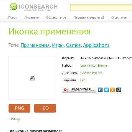
Поиск
Лицензии
Облако тегов
Перейти к версии v2
О системе
Иконка применения
Теги:
Применения
,
Игры
,
Games
,
Applications
Формат:
16 x 16 пикселей; PNG, ICO; 32 бит
Набор:
gnome icon theme
Дизайнер:
Gnome Project
Лицензия:
GPL
Поделиться…
PNG
ICO
« Назад
Эта иконка других размеров: