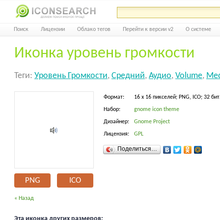
Поиск
Лицензии
Облако тегов
Перейти к версии v2
О системе
Иконка уровень громкости
Теги:
Уровень Громкости
,
Средний
,
Аудио
,
Volume
,
Me
Формат:
16 x 16 пикселей; PNG, ICO; 32 бит
Набор:
gnome icon theme
Дизайнер:
Gnome Project
Лицензия:
GPL
Поделиться…
PNG
ICO
« Назад
Эта иконка других размеров: