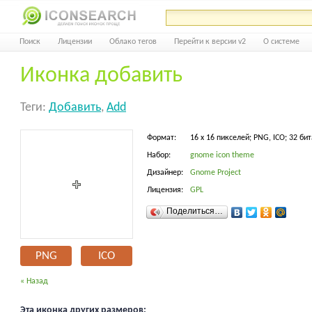
Поиск
Лицензии
Облако тегов
Перейти к версии v2
О системе
Иконка добавить
Теги:
Добавить
,
Add
Формат:
16 x 16 пикселей; PNG, ICO; 32 бит
Набор:
gnome icon theme
Дизайнер:
Gnome Project
Лицензия:
GPL
Поделиться…
PNG
ICO
« Назад
Эта иконка других размеров: