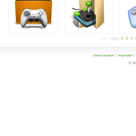
«пред.
1
2
3
←Ctrl
поиск иконок
|
лицензии
|
© 20