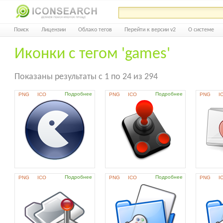
Поиск
Лицензии
Облако тегов
Перейти к версии v2
О системе
Иконки с тегом 'games'
Показаны результаты с 1 по 24 из 294
Подробнее
Подробнее
PNG
ICO
PNG
ICO
PNG
I
Подробнее
Подробнее
PNG
ICO
PNG
ICO
PNG
I