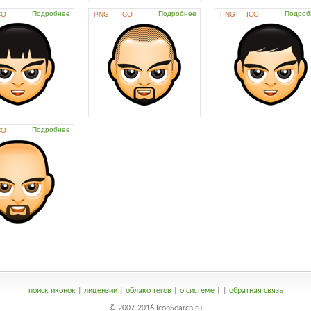
Подробнее
Подробнее
Подроб
CO
PNG
ICO
PNG
ICO
Подробнее
CO
поиск иконок
|
лицензии
|
облако тегов
|
о системе
|
|
обратная связь
© 2007-2016 IconSearch.ru