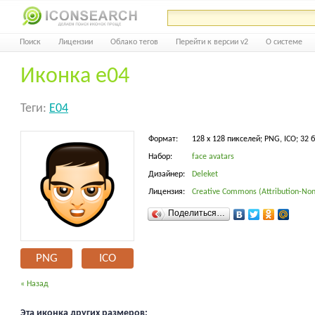
Поиск
Лицензии
Облако тегов
Перейти к версии v2
О системе
Иконка e04
Теги:
E04
Формат:
128 x 128 пикселей; PNG, ICO; 32 
Набор:
face avatars
Дизайнер:
Deleket
Лицензия:
Creative Commons (Attribution-Non
Поделиться…
PNG
ICO
« Назад
Эта иконка других размеров: