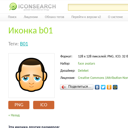
Поиск
Лицензии
Облако тегов
Перейти к версии v2
О системе
Иконка b01
Теги:
B01
Формат:
128 x 128 пикселей; PNG, ICO; 32 
Набор:
face avatars
Дизайнер:
Deleket
Лицензия:
Creative Commons (Attribution-Non
Поделиться…
PNG
ICO
« Назад
Эта иконка других размеров: