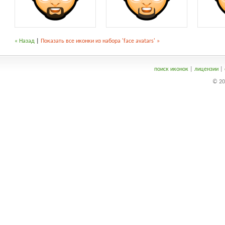
« Назад
|
Показать все иконки из набора 'face avatars' »
поиск иконок
|
лицензии
|
© 20