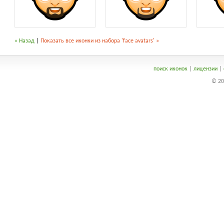
« Назад
|
Показать все иконки из набора 'face avatars' »
поиск иконок
|
лицензии
|
© 20