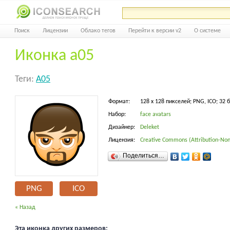
Поиск
Лицензии
Облако тегов
Перейти к версии v2
О системе
Иконка a05
Теги:
A05
Формат:
128 x 128 пикселей; PNG, ICO; 32 
Набор:
face avatars
Дизайнер:
Deleket
Лицензия:
Creative Commons (Attribution-Non
Поделиться…
PNG
ICO
« Назад
Эта иконка других размеров: