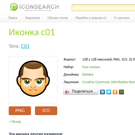
Поиск
Лицензии
Облако тегов
Перейти к версии v2
О системе
Иконка c01
Теги:
C01
Формат:
128 x 128 пикселей; PNG, ICO; 32 
Набор:
face avatars
Дизайнер:
Deleket
Лицензия:
Creative Commons (Attribution-Non
Поделиться…
PNG
ICO
« Назад
Эта иконка других размеров: