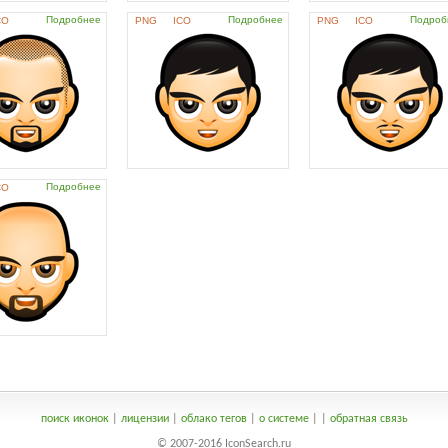
Подробнее
Подробнее
Подроб
CO
PNG
ICO
PNG
ICO
Подробнее
CO
поиск иконок
|
лицензии
|
облако тегов
|
о системе
|
|
обратная связь
© 2007-2016 IconSearch.ru