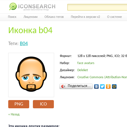
Поиск
Лицензии
Облако тегов
Перейти к версии v2
О системе
Иконка b04
Теги:
B04
Формат:
128 x 128 пикселей; PNG, ICO; 32 
Набор:
face avatars
Дизайнер:
Deleket
Лицензия:
Creative Commons (Attribution-Non
Поделиться…
PNG
ICO
« Назад
Эта иконка других размеров: