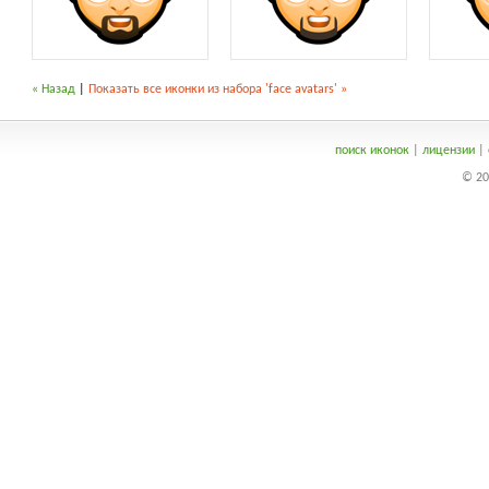
« Назад
|
Показать все иконки из набора 'face avatars' »
поиск иконок
|
лицензии
|
© 20