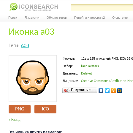
Поиск
Лицензии
Облако тегов
Перейти к версии v2
О системе
Иконка a03
Теги:
A03
Формат:
128 x 128 пикселей; PNG, ICO; 32 
Набор:
face avatars
Дизайнер:
Deleket
Лицензия:
Creative Commons (Attribution-Non
Поделиться…
PNG
ICO
« Назад
Эта иконка других размеров: