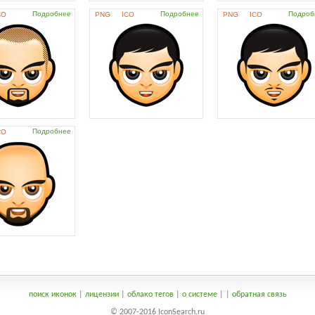
Подробнее
Подробнее
Подроб
CO
PNG
ICO
PNG
ICO
Подробнее
CO
поиск иконок
|
лицензии
|
облако тегов
|
о системе
|
|
обратная связь
© 2007-2016 IconSearch.ru