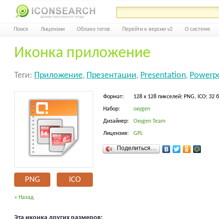
Поиск
Лицензии
Облако тегов
Перейти к версии v2
О системе
Иконка приложение
Теги:
Приложение
,
Презентации
,
Presentation
,
Powerpo
Формат:
128 x 128 пикселей; PNG, ICO; 32 
Набор:
oxygen
Дизайнер:
Oxygen Team
Лицензия:
GPL
Поделиться…
PNG
ICO
« Назад
Эта иконка других размеров: