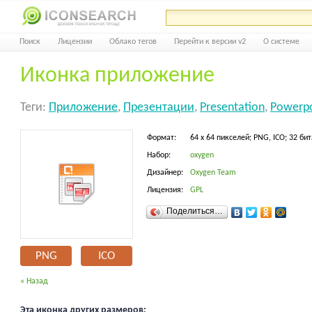
Поиск
Лицензии
Облако тегов
Перейти к версии v2
О системе
Иконка приложение
Теги:
Приложение
,
Презентации
,
Presentation
,
Powerpo
Формат:
64 x 64 пикселей; PNG, ICO; 32 бит
Набор:
oxygen
Дизайнер:
Oxygen Team
Лицензия:
GPL
Поделиться…
PNG
ICO
« Назад
Эта иконка других размеров: