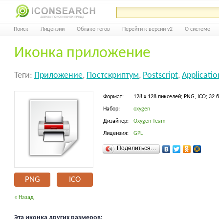
Поиск
Лицензии
Облако тегов
Перейти к версии v2
О системе
Иконка приложение
Теги:
Приложение
,
Постскриптум
,
Postscript
,
Applicatio
Формат:
128 x 128 пикселей; PNG, ICO; 32 
Набор:
oxygen
Дизайнер:
Oxygen Team
Лицензия:
GPL
Поделиться…
PNG
ICO
« Назад
Эта иконка других размеров: