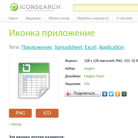
Поиск
Лицензии
Облако тегов
Перейти к версии v2
О системе
Иконка приложение
Теги:
Приложение
,
Spreadsheet
,
Excel
,
Application
Формат:
128 x 128 пикселей; PNG, ICO; 32 
Набор:
oxygen
Дизайнер:
Oxygen Team
Лицензия:
GPL
Поделиться…
PNG
ICO
« Назад
Эта иконка других размеров: