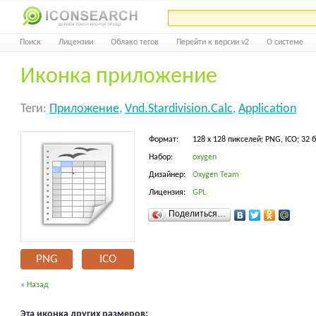
Поиск
Лицензии
Облако тегов
Перейти к версии v2
О системе
Иконка приложение
Теги:
Приложение
,
Vnd.stardivision.calc
,
Application
Формат:
128 x 128 пикселей; PNG, ICO; 32 
Набор:
oxygen
Дизайнер:
Oxygen Team
Лицензия:
GPL
Поделиться…
PNG
ICO
« Назад
Эта иконка других размеров: