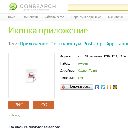
Поиск
Лицензии
Облако тегов
Перейти к версии v2
О системе
Иконка приложение
Теги:
Приложение
,
Постскриптум
,
Postscript
,
Applicatio
Формат:
48 x 48 пикселей; PNG, ICO; 32 бит
Набор:
oxygen
Дизайнер:
Oxygen Team
Лицензия:
GPL
Поделиться…
PNG
ICO
« Назад
Эта иконка других размеров: