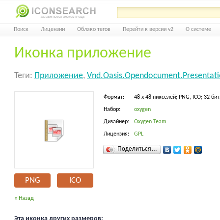
Поиск
Лицензии
Облако тегов
Перейти к версии v2
О системе
Иконка приложение
Теги:
Приложение
,
Vnd.oasis.opendocument.presentat
Формат:
48 x 48 пикселей; PNG, ICO; 32 бит
Набор:
oxygen
Дизайнер:
Oxygen Team
Лицензия:
GPL
Поделиться…
PNG
ICO
« Назад
Эта иконка других размеров: