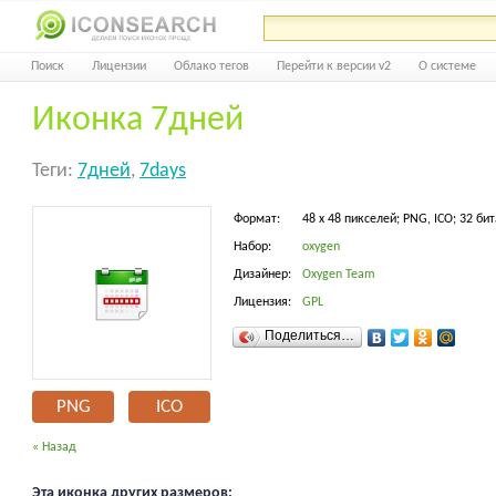
Поиск
Лицензии
Облако тегов
Перейти к версии v2
О системе
Иконка 7дней
Теги:
7дней
,
7days
Формат:
48 x 48 пикселей; PNG, ICO; 32 бит
Набор:
oxygen
Дизайнер:
Oxygen Team
Лицензия:
GPL
Поделиться…
PNG
ICO
« Назад
Эта иконка других размеров: