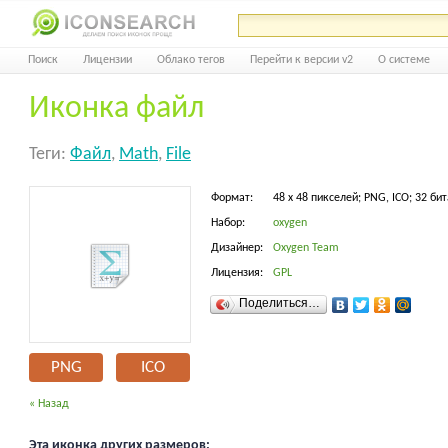
Поиск
Лицензии
Облако тегов
Перейти к версии v2
О системе
Иконка файл
Теги:
Файл
,
Math
,
File
Формат:
48 x 48 пикселей; PNG, ICO; 32 бит
Набор:
oxygen
Дизайнер:
Oxygen Team
Лицензия:
GPL
Поделиться…
PNG
ICO
« Назад
Эта иконка других размеров: