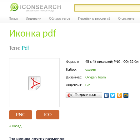
Поиск
Лицензии
Облако тегов
Перейти к версии v2
О системе
Иконка pdf
Теги:
Pdf
Формат:
48 x 48 пикселей; PNG, ICO; 32 бит
Набор:
oxygen
Дизайнер:
Oxygen Team
Лицензия:
GPL
Поделиться…
PNG
ICO
« Назад
Эта иконка других размеров: