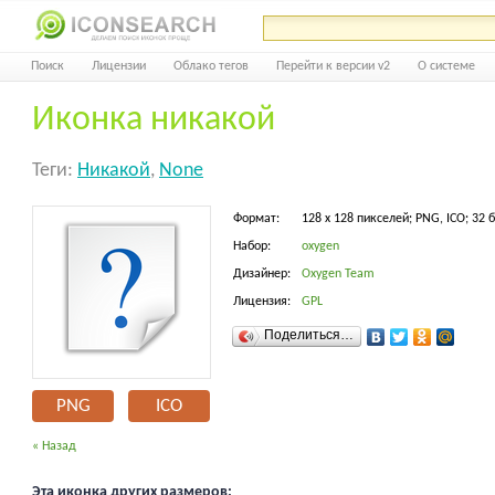
Поиск
Лицензии
Облако тегов
Перейти к версии v2
О системе
Иконка никакой
Теги:
Никакой
,
None
Формат:
128 x 128 пикселей; PNG, ICO; 32 
Набор:
oxygen
Дизайнер:
Oxygen Team
Лицензия:
GPL
Поделиться…
PNG
ICO
« Назад
Эта иконка других размеров: