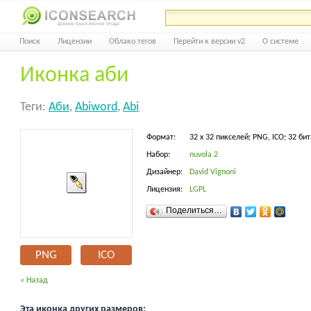
Поиск
Лицензии
Облако тегов
Перейти к версии v2
О системе
Иконка аби
Теги:
Аби
,
Abiword
,
Abi
Формат:
32 x 32 пикселей; PNG, ICO; 32 бит
Набор:
nuvola 2
Дизайнер:
David Vignoni
Лицензия:
LGPL
Поделиться…
PNG
ICO
« Назад
Эта иконка других размеров: