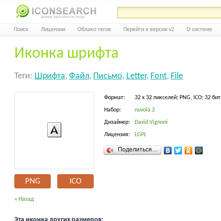
Поиск
Лицензии
Облако тегов
Перейти к версии v2
О системе
Иконка шрифта
Теги:
Шрифта
,
Файл
,
Письмо
,
Letter
,
Font
,
File
Формат:
32 x 32 пикселей; PNG, ICO; 32 бит
Набор:
nuvola 2
Дизайнер:
David Vignoni
Лицензия:
LGPL
Поделиться…
PNG
ICO
« Назад
Эта иконка других размеров: