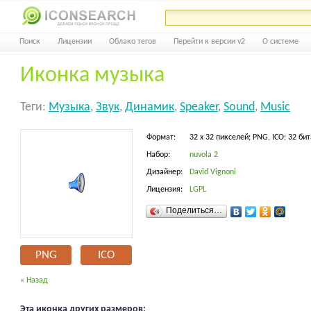
Поиск
Лицензии
Облако тегов
Перейти к версии v2
О системе
Иконка музыка
Теги:
Музыка
,
Звук
,
Динамик
,
Speaker
,
Sound
,
Music
Формат:
32 x 32 пикселей; PNG, ICO; 32 бит
Набор:
nuvola 2
Дизайнер:
David Vignoni
Лицензия:
LGPL
Поделиться…
PNG
ICO
« Назад
Эта иконка других размеров: