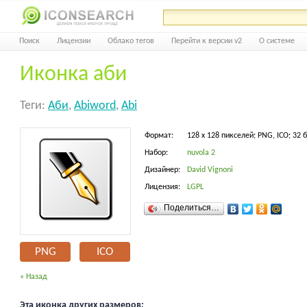
Поиск
Лицензии
Облако тегов
Перейти к версии v2
О системе
Иконка аби
Теги:
Аби
,
Abiword
,
Abi
Формат:
128 x 128 пикселей; PNG, ICO; 32 
Набор:
nuvola 2
Дизайнер:
David Vignoni
Лицензия:
LGPL
Поделиться…
PNG
ICO
« Назад
Эта иконка других размеров: