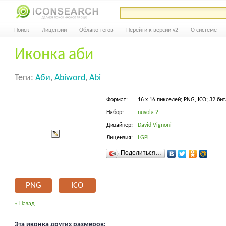
Поиск
Лицензии
Облако тегов
Перейти к версии v2
О системе
Иконка аби
Теги:
Аби
,
Abiword
,
Abi
Формат:
16 x 16 пикселей; PNG, ICO; 32 бит
Набор:
nuvola 2
Дизайнер:
David Vignoni
Лицензия:
LGPL
Поделиться…
PNG
ICO
« Назад
Эта иконка других размеров: