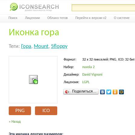
Поиск
Лицензии
Облако тегов
Перейти к версии v2
О системе
Иконка гора
Теги:
Гора
,
Mount
,
5floppy
Формат:
32 x 32 пикселей; PNG, ICO; 32 бит
Набор:
nuvola 2
Дизайнер:
David Vignoni
Лицензия:
LGPL
Поделиться…
PNG
ICO
« Назад
Эта иконка других размеров: