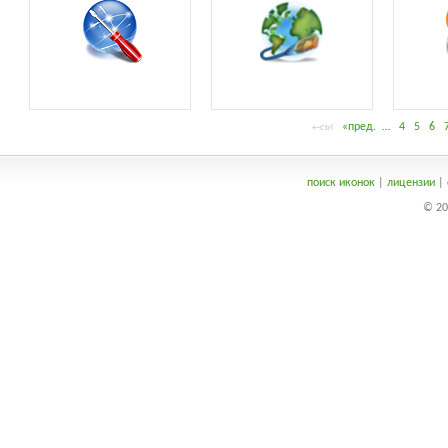
«пред.
…
4
5
6
←Ctrl
поиск иконок
|
лицензии
|
© 20