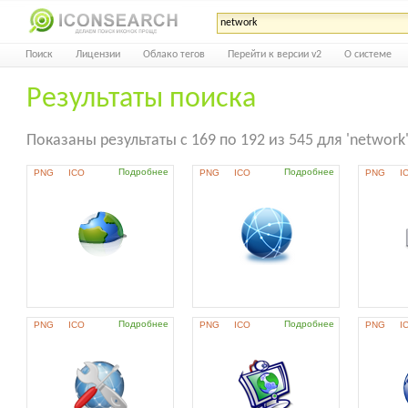
Поиск
Лицензии
Облако тегов
Перейти к версии v2
О системе
Результаты поиска
Показаны результаты с 169 по 192 из 545 для 'network
Подробнее
Подробнее
PNG
ICO
PNG
ICO
PNG
I
Подробнее
Подробнее
PNG
ICO
PNG
ICO
PNG
I