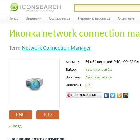
Поиск
Лицензии
Облако тегов
Перейти к версии v2
О системе
Иконка network connection ma
Теги:
Network Connection Manager
Формат:
64 x 64 пикселей; PNG, ICO; 32 бит
Набор:
vista inspirate 1.0
Дизайнер:
Alexander Moore
Лицензия:
GPL
Поделиться…
PNG
ICO
« Назад
Эта иконка других размеров: