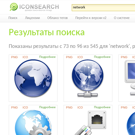
Поиск
Лицензии
Облако тегов
Перейти к версии v2
О системе
Результаты поиска
Показаны результаты с 73 по 96 из 545 для 'network',
Подробнее
Подробнее
PNG
ICO
PNG
ICO
PNG
I
Подробнее
Подробнее
PNG
ICO
PNG
ICO
PNG
I