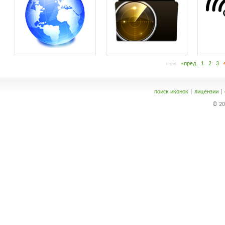
«пред.
1
2
3
←Ctrl
поиск иконок
|
лицензии
|
© 20