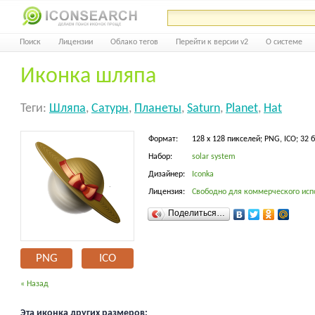
Поиск
Лицензии
Облако тегов
Перейти к версии v2
О системе
Иконка шляпа
Теги:
Шляпа
,
Сатурн
,
Планеты
,
Saturn
,
Planet
,
Hat
Формат:
128 x 128 пикселей; PNG, ICO; 32 
Набор:
solar system
Дизайнер:
Iconka
Лицензия:
Свободно для коммерческого исп
Поделиться…
PNG
ICO
« Назад
Эта иконка других размеров: