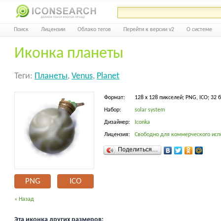
Поиск
Лицензии
Облако тегов
Перейти к версии v2
О системе
Иконка планеты
Теги:
Планеты
,
Venus
,
Planet
Формат:
128 x 128 пикселей; PNG, ICO; 32 
Набор:
solar system
Дизайнер:
Iconka
Лицензия:
Свободно для коммерческого исп
Поделиться…
PNG
ICO
« Назад
Эта иконка других размеров: