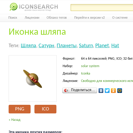
Поиск
Лицензии
Облако тегов
Перейти к версии v2
О системе
Иконка шляпа
Теги:
Шляпа
,
Сатурн
,
Планеты
,
Saturn
,
Planet
,
Hat
Формат:
64 x 64 пикселей; PNG, ICO; 32 бит
Набор:
solar system
Дизайнер:
Iconka
Лицензия:
Свободно для коммерческого исп
Поделиться…
PNG
ICO
« Назад
Эта иконка других размеров: