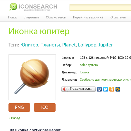
Поиск
Лицензии
Облако тегов
Перейти к версии v2
О системе
Иконка юпитер
Теги:
Юпитер
,
Планеты
,
Planet
,
Lollypop
,
Jupiter
Формат:
128 x 128 пикселей; PNG, ICO; 32 
Набор:
solar system
Дизайнер:
Iconka
Лицензия:
Свободно для коммерческого исп
Поделиться…
PNG
ICO
« Назад
Эта иконка других размеров: