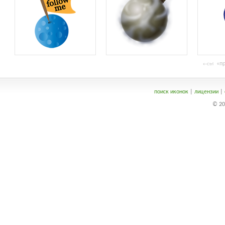
«пр
←Ctrl
поиск иконок
|
лицензии
|
© 20