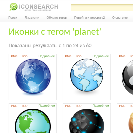
Поиск
Лицензии
Облако тегов
Перейти к версии v2
О системе
Иконки с тегом 'planet'
Показаны результаты с 1 по 24 из 60
Подробнее
Подробнее
PNG
ICO
PNG
ICO
PNG
I
Подробнее
Подробнее
PNG
ICO
PNG
ICO
PNG
I